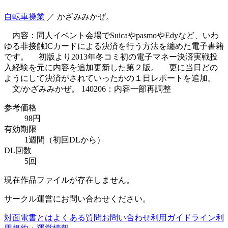
自転車操業
／
かざみみかぜ。
内容：同人イベント会場でSuicaやpasmoやEdyなど、いわ
ゆる非接触ICカードによる決済を行う方法を纏めた電子書籍
です。 初版より2013年冬コミ初の電子マネー決済実戦投
入経験を元に内容を追加更新した第２版。 更に当日どの
ようにして決済がされていったかの１日レポートを追加。
文/かざみみかぜ。 140206：内容一部再調整
参考価格
98
円
有効期限
1週間
（初回DLから）
DL回数
5回
現在作品ファイルが存在しません。
サークル運営にお問い合わせください。
対面電書とは
よくある質問
お問い合わせ
利用ガイドライン
利